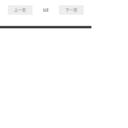
上一页
1
/
2
下一页
联系我们
地址：
上海市浦东新区大团镇海潮村517号
电话：
021-69950020
手机：
13818583722
传真：
+86-21-66021090
邮箱：
sale@zoncechina.com
版权所有 © 众时（上海）机械有限公
司
沪ICP备11043064号
本网站由阿里云提供云计算及安全服务